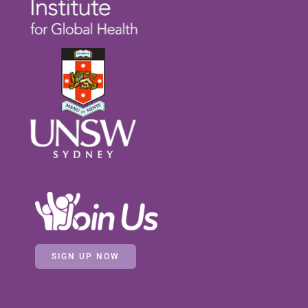
SIGN UP NOW