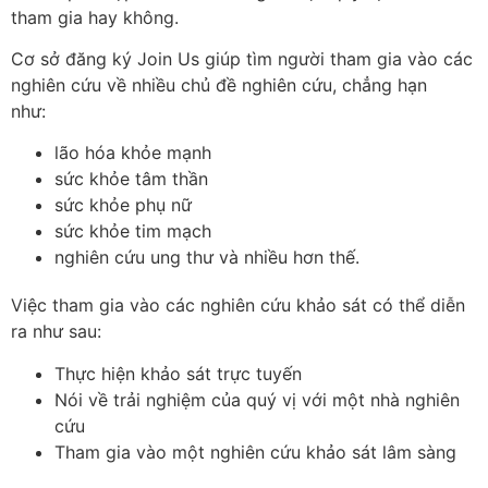
tham gia hay không.
Cơ sở đăng ký Join Us giúp tìm người tham gia vào các
nghiên cứu về nhiều chủ đề nghiên cứu, chẳng hạn
như:
lão hóa khỏe mạnh
sức khỏe tâm thần
sức khỏe phụ nữ
sức khỏe tim mạch
nghiên cứu ung thư và nhiều hơn thế.
Việc tham gia vào các nghiên cứu khảo sát có thể diễn
ra như sau:
Thực hiện khảo sát trực tuyến
Nói về trải nghiệm của quý vị với một nhà nghiên
cứu
Tham gia vào một nghiên cứu khảo sát lâm sàng