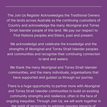
The Join Us Register Acknowledges the Traditional Owners
of the lands across Australia as the continuing custodians of
Country and acknowledge the many Aboriginal and Torres
Strait Islander people of this land. We pay our respect to
First Nations peoples and Elders, past and present.
We acknowledge and celebrate the knowledge and the
strengths of Aboriginal and Torres Strait Islander peoples
and communities and recognise their continuing connection
to land and waters.
We thank the many Aboriginal and Torres Strait Islander
communities, and the many individuals, organisations that
have supported and guided us through our journey.
There is a huge opportunity to partner more with Aboriginal
and Torres Strait Islander communities to build on existing
community strengths and resilience, often in the face of
ongoing inequities. Through Join Us, we will work together in
the spirit of reciprocity to address ongoing impacts of